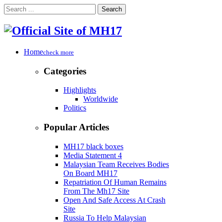
Search
Home
check more
Categories
Highlights
Worldwide
Politics
Popular Articles
MH17 black boxes
Media Statement 4
Malaysian Team Receives Bodies
On Board MH17
Repatriation Of Human Remains
From The Mh17 Site
Open And Safe Access At Crash
Site
Russia To Help Malaysian