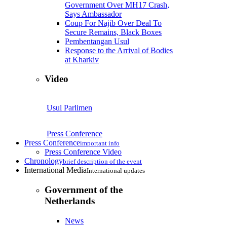
Government Over MH17 Crash,
Says Ambassador
Coup For Najib Over Deal To
Secure Remains, Black Boxes
Pembentangan Usul
Response to the Arrival of Bodies
at Kharkiv
Video
Usul Parlimen
Press Conference
Press Conference
important info
Press Conference Video
Chronology
brief description of the event
International Media
International updates
Government of the
Netherlands
News